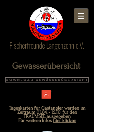
Fischerfreunde Langenzenn e.V.
Gewässerübersicht
Download Gewässerübersicht
Tageskarten für Gastangler werden im
Zeitraum
01.04. - 15.10
. für den
TRAUMSEE ausgegeben
Für weitere Infos
hier klicken