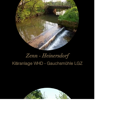
Zenn - Heinersdorf
Kläranlage WHD - Gauchsmühle LGZ