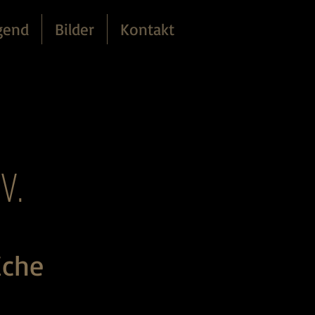
gend
Bilder
Kontakt
V.
iche